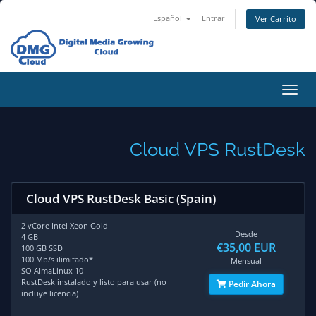
Español
Entrar
Ver Carrito
Alter
Nave
Cloud VPS RustDesk
Cloud VPS RustDesk Basic (Spain)
2 vCore Intel Xeon Gold
Desde
4 GB
€35,00 EUR
100 GB SSD
100 Mb/s ilimitado*
Mensual
SO AlmaLinux 10
RustDesk instalado y listo para usar (no
Pedir Ahora
incluye licencia)