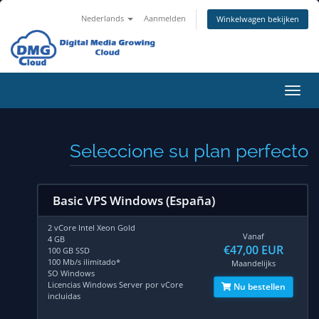
Nederlands
Aanmelden
Winkelwagen bekijken
Navig
in-/u
Seleccione su plan perfecto
Basic VPS Windows (España)
2 vCore Intel Xeon Gold
Vanaf
4 GB
€47,00 EUR
100 GB SSD
100 Mb/s ilimitado*
Maandelijks
SO Windows
Licencias Windows Server por vCore
Nu bestellen
incluidas