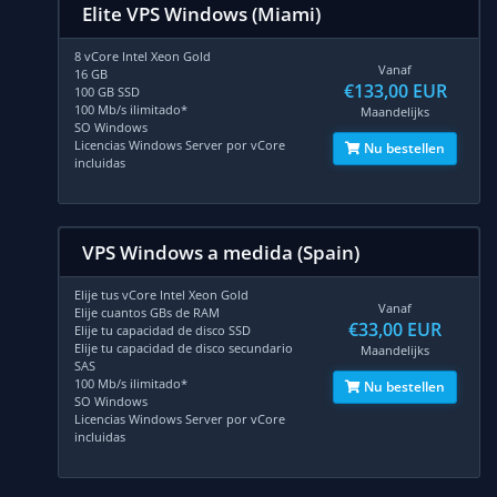
Elite VPS Windows (Miami)
8 vCore Intel Xeon Gold
Vanaf
16 GB
€133,00 EUR
100 GB SSD
100 Mb/s ilimitado*
Maandelijks
SO Windows
Licencias Windows Server por vCore
Nu bestellen
incluidas
VPS Windows a medida (Spain)
Elije tus vCore Intel Xeon Gold
Vanaf
Elije cuantos GBs de RAM
€33,00 EUR
Elije tu capacidad de disco SSD
Elije tu capacidad de disco secundario
Maandelijks
SAS
100 Mb/s ilimitado*
Nu bestellen
SO Windows
Licencias Windows Server por vCore
incluidas