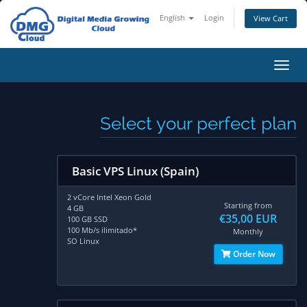
English
Login
View Cart
Toggl
navig
Select your perfect plan
Basic VPS Linux (Spain)
2 vCore Intel Xeon Gold
Starting from
4 GB
€35,00 EUR
100 GB SSD
100 Mb/s ilimitado*
Monthly
SO Linux
Order Now