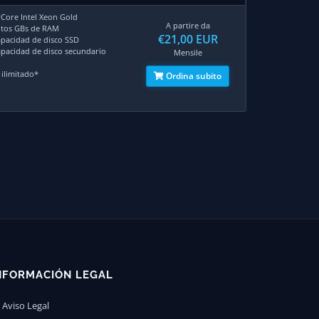
 vCore Intel Xeon Gold
A partire da
antos GBs de RAM
€21,00 EUR
capacidad de disco SSD
capacidad de disco secundario
Mensile
 ilimitado*
Ordina subito
NFORMACIÓN LEGAL
Aviso Legal