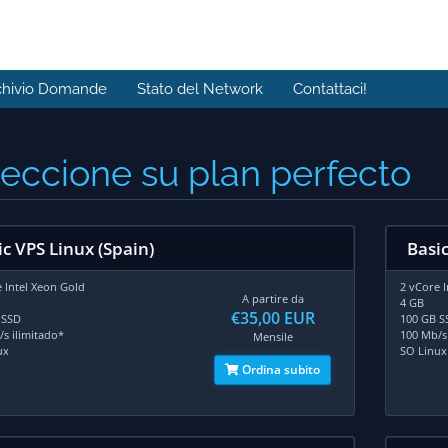
chivio Domande
Stato del Network
Contattaci!
eccione su plan perfecto
ic VPS Linux (Spain)
Basi
 Intel Xeon Gold
2 vCore 
A partire da
4 GB
€35,00 EUR
 SSD
100 GB S
s ilimitado*
100 Mb/s
Mensile
ux
SO Linux
Ordina subito