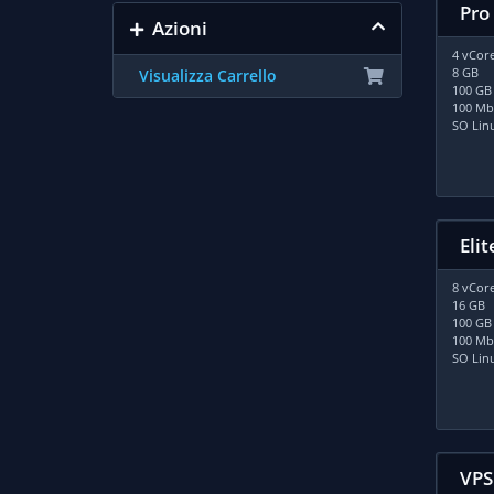
Pro
Azioni
4 vCore
8 GB
Visualizza Carrello
100 GB
100 Mb/
SO Lin
Elit
8 vCore
16 GB
100 GB
100 Mb/
SO Lin
VPS