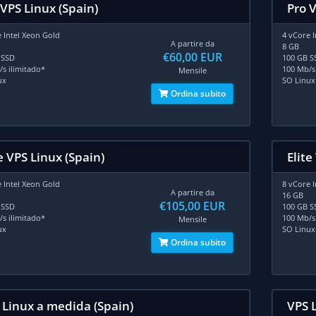
 VPS Linux (Spain)
Pro 
 Intel Xeon Gold
4 vCore 
A partire da
8 GB
€60,00 EUR
 SSD
100 GB S
s ilimitado*
100 Mb/s
Mensile
ux
SO Linux
Ordina subito
e VPS Linux (Spain)
Elite
 Intel Xeon Gold
8 vCore 
A partire da
16 GB
€105,00 EUR
 SSD
100 GB S
s ilimitado*
100 Mb/s
Mensile
ux
SO Linux
Ordina subito
 Linux a medida (Spain)
VPS 