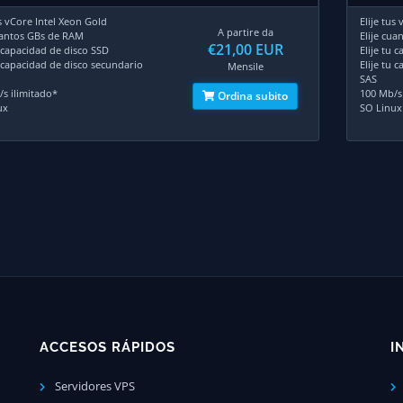
us vCore Intel Xeon Gold
Elije tus
A partire da
uantos GBs de RAM
Elije cu
€21,00 EUR
u capacidad de disco SSD
Elije tu 
u capacidad de disco secundario
Elije tu 
Mensile
SAS
s ilimitado*
100 Mb/s
Ordina subito
ux
SO Linux
ACCESOS RÁPIDOS
I
Servidores VPS