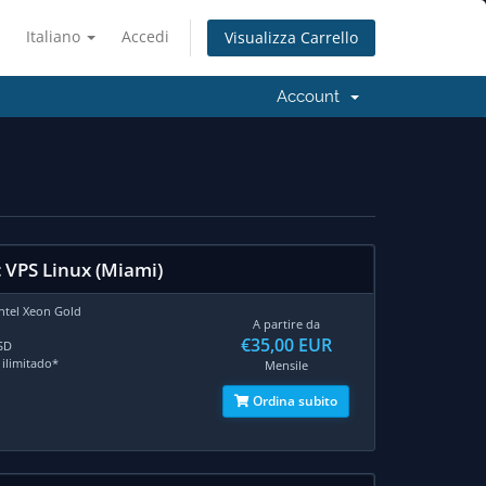
Italiano
Accedi
Visualizza Carrello
Account
c VPS Linux (Miami)
Intel Xeon Gold
A partire da
€35,00 EUR
SD
 ilimitado*
Mensile
Ordina subito