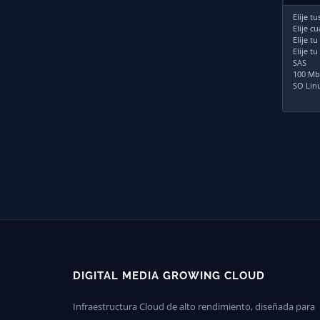
Elije t
Elije c
Elije t
Elije t
SAS
100 Mb/
SO Lin
DIGITAL MEDIA GROWING CLOUD
Infraestructura Cloud de alto rendimiento, diseñada para