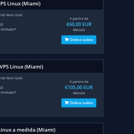
VPS Linux (Miami)
Intel Xeon Gold
A partire da
€60,00 EUR
SD
 ilimitado*
Mensile
Ordina subito
 VPS Linux (Miami)
Intel Xeon Gold
A partire da
€105,00 EUR
SD
 ilimitado*
Mensile
Ordina subito
Linux a medida (Miami)