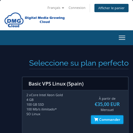
Français
Connexion
Afficher le panier
Bascu
la
navig
Seleccione su plan perfecto
Basic VPS Linux (Spain)
2 vCore Intel Xeon Gold
À partir de
4 GB
€35,00 EUR
100 GB SSD
100 Mb/s ilimitado*
Mensuel
SO Linux
Commander